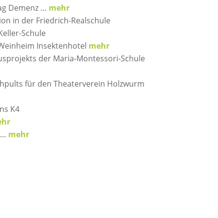
rag Demenz …
mehr
on in der Friedrich-Realschule
Keller-Schule
 Weinheim Insektenhotel
mehr
usprojekts der Maria-Montessori-Schule
hpults für den Theaterverein Holzwurm
ns K4
hr
s …
mehr