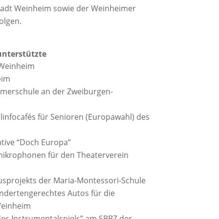
 Stadt Weinheim sowie der Weinheimer
folgen.
unterstützte
 Weinheim
eim
merschule an der Zweiburgen-
infocafés für Senioren (Europawahl) des
ative “Doch Europa”
mikrophonen für den Theaterverein
usprojekts der Maria-Montessori-Schule
ndertengerechtes Autos für die
Weinheim
des Instrumentalspiels” am SBBZ der