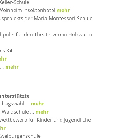
Keller-Schule
 Weinheim Insektenhotel
mehr
usprojekts der Maria-Montessori-Schule
hpults für den Theaterverein Holzwurm
ns K4
hr
s …
mehr
unterstützte
ndtagswahl …
mehr
r Waldschule …
mehr
bwettbewerb für Kinder und Jugendliche
hr
Zweiburgenschule