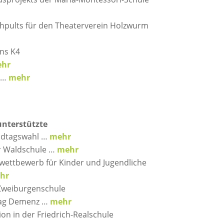
hpults für den Theaterverein Holzwurm
ns K4
hr
s …
mehr
unterstützte
ndtagswahl …
mehr
r Waldschule …
mehr
bwettbewerb für Kinder und Jugendliche
hr
Zweiburgenschule
rag Demenz …
mehr
on in der Friedrich-Realschule