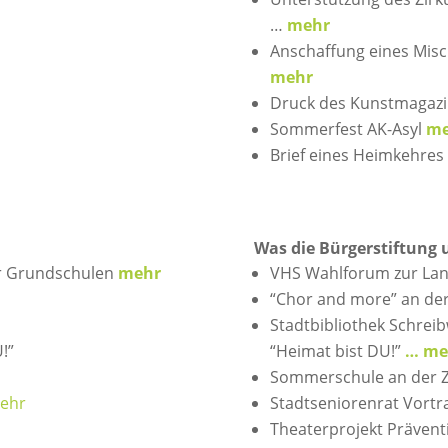
…
mehr
Anschaffung eines Misc
mehr
Druck des Kunstmagazi
Sommerfest AK-Asyl
me
Brief eines Heimkehre
Was die Bürgerstiftung 
er Grundschulen
mehr
VHS Wahlforum zur La
“Chor and more” an de
Stadtbibliothek Schrei
!”
“Heimat bist DU!”
… me
Sommerschule an der 
ehr
Stadtseniorenrat Vort
Theaterprojekt Präventi