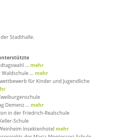
 der Stadthalle.
unterstützte
ndtagswahl …
mehr
r Waldschule …
mehr
bwettbewerb für Kinder und Jugendliche
hr
Zweiburgenschule
rag Demenz …
mehr
on in der Friedrich-Realschule
Keller-Schule
 Weinheim Insektenhotel
mehr
usprojekts der Maria-Montessori-Schule