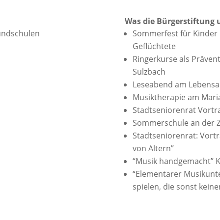
Was die Bürgerstiftung 
undschulen
Sommerfest für Kinder 
Geflüchtete
Ringerkurse als Prävent
Sulzbach
Leseabend am Lebensab
Musiktherapie am Mari
Stadtseniorenrat Vort
Sommerschule an der 
Stadtseniorenrat: Vortra
von Altern”
“Musik handgemacht” K
“Elementarer Musikunte
spielen, die sonst kei