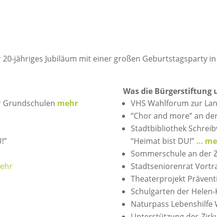
hr 20-jähriges Jubiläum mit einer großen Geburtstagsparty in
Was die Bürgerstiftung 
er Grundschulen
mehr
VHS Wahlforum zur La
“Chor and more” an de
Stadtbibliothek Schrei
!”
“Heimat bist DU!”
… me
Sommerschule an der 
ehr
Stadtseniorenrat Vort
Theaterprojekt Präventi
Schulgarten der Helen-
Naturpass Lebenshilfe
Unterstützung des Zirk